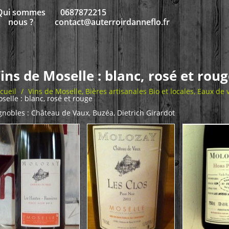
Qui sommes
0687872215
nous ?
contact@auterroirdanneflo.fr
ins de Moselle : blanc, rosé et rou
cueil
/
Vins de Moselle, Bières artisanales Bio et locales, Eaux de 
selle : blanc, rosé et rouge
gnobles : Château de Vaux, Buzéa, Dietrich Girardot