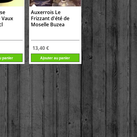
ise
Auxerrois Le
 Vaux
Frizzant d'été de
cl
Moselle Buzea
13,40 €
u panier
Ajouter au panier