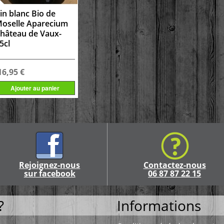
in blanc Bio de
oselle Aparecium
hâteau de Vaux-
5cl
16,95 €
Ajouter au panier
Rejoignez-nous
Contactez-nous
sur facebook
06 87 87 22 15
?
Informations