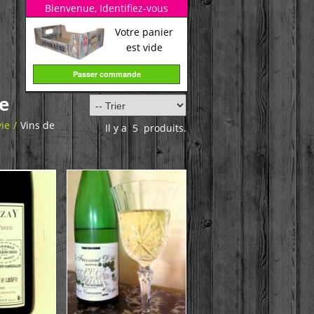
Bienvenue,
Identifiez-vous
Votre panier
est vide
Passer commande
ge
vie
/
Vins de
Il y a 5 produits.