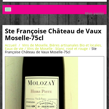
Mon panier
Ste Françoise Château de Vaux
Moselle-75cl
Accueil
/
Vins de Moselle, Bières artisanales Bio et locales,
Eaux de vie
/
Vins de Moselle : blanc, rosé et rouge
/
Ste
Françoise Château de Vaux Moselle-75cl